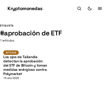
Kryptomonedas
K
K
ETIQUETA
#
aprobación de ETF
1 artículos
BTC
BITCOIN
BITCOIN
Los ojos de Tailandia
detectan la aprobación
del ETF de Bitcoin y toman
medidas enérgicas contra
Polymarket
15 ene 2025