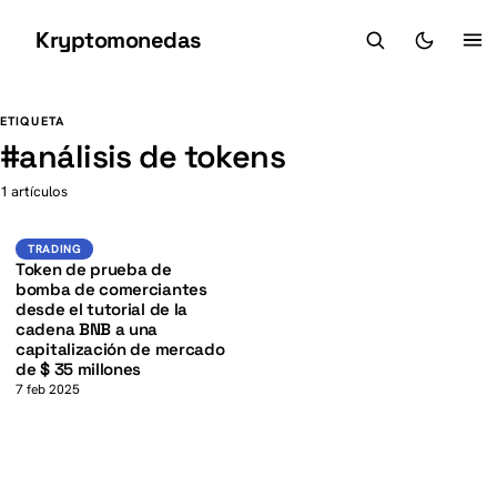
Kryptomonedas
K
K
ETIQUETA
#
análisis de tokens
1 artículos
BNB
TRADING
TRADING
Token de prueba de
bomba de comerciantes
desde el tutorial de la
cadena BNB a una
capitalización de mercado
de $ 35 millones
7 feb 2025