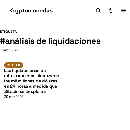
Kryptomonedas
K
K
ETIQUETA
#
análisis de liquidaciones
1 artículos
BTC
BITCOIN
BITCOIN
Las liquidaciones de
criptomonedas alcanzaron
los mil millones de dólares
en 24 horas a medida que
Bitcoin se desploma
20 ene 2025