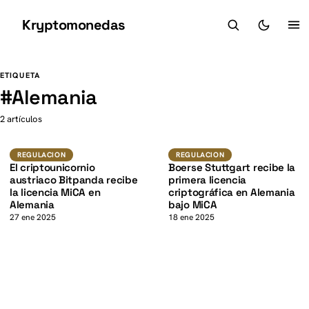
Kryptomonedas
K
K
ETIQUETA
#
Alemania
2 artículos
Regulacion
Regulacion
REGULACION
REGULACION
El criptounicornio
Boerse Stuttgart recibe la
austriaco Bitpanda recibe
primera licencia
la licencia MiCA en
criptográfica en Alemania
Alemania
bajo MiCA
27 ene 2025
18 ene 2025