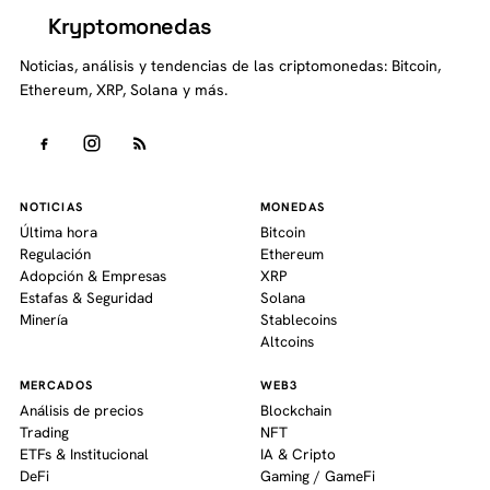
Kryptomonedas
K
Noticias, análisis y tendencias de las criptomonedas: Bitcoin,
Ethereum, XRP, Solana y más.
NOTICIAS
MONEDAS
Última hora
Bitcoin
Regulación
Ethereum
Adopción & Empresas
XRP
Estafas & Seguridad
Solana
Minería
Stablecoins
Altcoins
MERCADOS
WEB3
Análisis de precios
Blockchain
Trading
NFT
ETFs & Institucional
IA & Cripto
DeFi
Gaming / GameFi