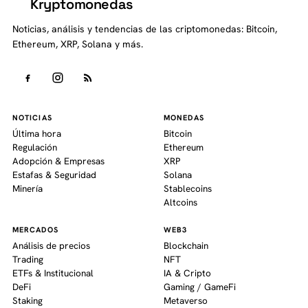
Kryptomonedas
K
Noticias, análisis y tendencias de las criptomonedas: Bitcoin,
Ethereum, XRP, Solana y más.
NOTICIAS
MONEDAS
Última hora
Bitcoin
Regulación
Ethereum
Adopción & Empresas
XRP
Estafas & Seguridad
Solana
Minería
Stablecoins
Altcoins
MERCADOS
WEB3
Análisis de precios
Blockchain
Trading
NFT
ETFs & Institucional
IA & Cripto
DeFi
Gaming / GameFi
Staking
Metaverso