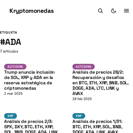
Kryptomonedas
K
K
ETIQUETA
#
ADA
7 artículos
SOL
BTC
K
ALTCOINS
ALTCOINS
ALTCOINS
ALTCOINS
Trump anuncia inclusión
Análisis de precios 28/2:
de SOL, XRP y ADA en la
Recuperación y desafíos
reserva estratégica de
en BTC, ETH, XRP, BNB, SOL,
criptomonedas
DOGE, ADA, LTC, LINK y
AVAX
2 mar 2025
28 feb 2025
BTC
BTC
XRP
XRP
XRP
XRP
Análisis de precios 2/3:
Análisis de precios 1/31:
SPX, DXY, BTC, ETH, XRP,
BTC, ETH, XRP, SOL, BNB,
SOL, BNB, DOGE, ADA, LINK
DOGE, ADA, LINK, AVAX,