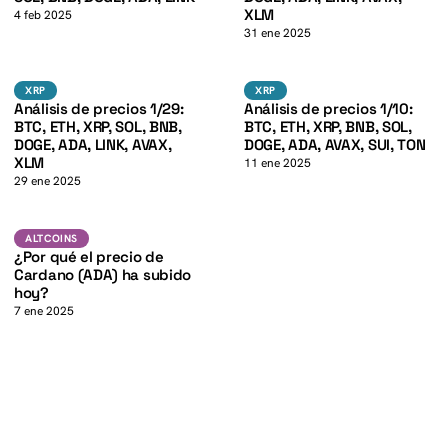
K
XLM
4 feb 2025
31 ene 2025
K
BTC
BTC
XRP
XRP
XRP
XRP
Análisis de precios 1/29:
Análisis de precios 1/10:
BTC, ETH, XRP, SOL, BNB,
BTC, ETH, XRP, BNB, SOL,
DOGE, ADA, LINK, AVAX,
DOGE, ADA, AVAX, SUI, TON
XLM
11 ene 2025
29 ene 2025
ADA
ALTCOINS
ALTCOINS
¿Por qué el precio de
Cardano (ADA) ha subido
hoy?
7 ene 2025